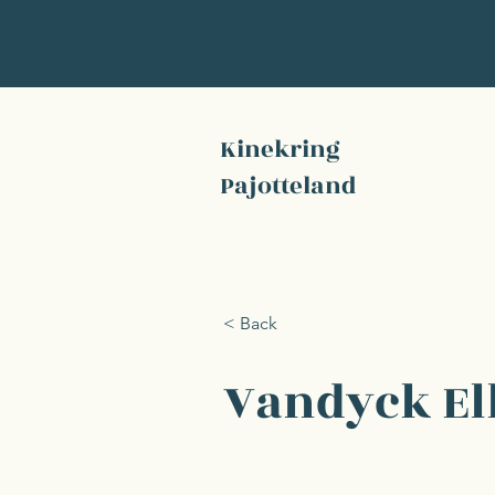
Kinekring
Pajotteland
< Back
Vandyck El