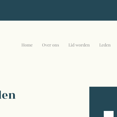
Home
Over ons
Lid worden
Leden
len