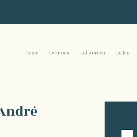
Home
Over ons
Lid worden
Leden
 André