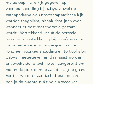
multidisciplinaire kijk gegeven op 
voorkeurshouding bij baby’s. Zowel de 
osteopatische als kinesitherapeutische kijk 
worden toegelicht, alsook richtlijnen over 
wanneer er best met therapie gestart 
wordt.  Vertrekkend vanuit de normale 
motorische ontwikkeling bij baby’s worden 
de recente wetenschappelijke inzichten 
rond een voorkeurshouding en torticollis bij 
baby’s meegegeven en daarnaast worden 
er verscheidene technieken aangereikt om 
hier in de praktijk mee aan de slag te gaan. 
Verder  wordt er aandacht besteed aan 
hoe je de ouders in dit hele proces kan 
begeleiden en betrekken.
De bijscholing wordt georganiseerd in 
samenwerking met de Huisartsenkring 
Pajottenland. 