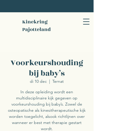
Kinekring
Pajotteland
Voorkeurshouding
bij baby’s
di 10 dec
  |  
Ternat
In deze opleiding wordt een
multidisciplinaire kijk gegeven op
voorkeurshouding bij baby’s. Zowel de
osteopatische als kinesitherapeutische kijk
worden toegelicht, alsook richtlijnen over
wanneer er best met therapie gestart
wordt.